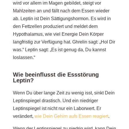
wird vor allem im Magen gebildet, steigt vor
mitgeben kann
Mahlzeiten an und fällt nach dem Essen wieder
ab. Leptin ist Dein Sättigungshormon. Es wird in
Brauchst Du noch Struktur?
den Fettzellen produziert und meldet dem
Hypothalamus, wie viel Energie Dein Körper
langfristig zur Verfügung hat. Ghrelin sagt: „Hol Dir
Dein Sättigungsgefühl ist nicht kaputt, es
was.“ Leptin sagt: „Es ist genug da, Du kannst
schläft
loslassen.“
Wie beeinflusst die Essstörung
Häufige Fragen zum Sättigungsgefühl in der
Leptin?
Essstörung
Wenn Du über lange Zeit zu wenig isst, sinkt Dein
Leptinspiegel drastisch. Und ein niedriger
Leptinspiegel ist nicht nur ein Laborwert. Er
verändert,
wie Dein Gehirn aufs Essen reagiert
.
Wenn der Leptinspiegel zu niedrig wird, kann Dein