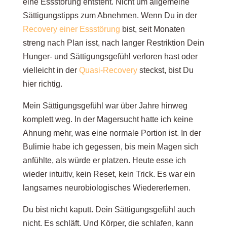
eine Essstörung entsteht. Nicht um allgemeine
Sättigungstipps zum Abnehmen. Wenn Du in der
Recovery einer Essstörung
bist, seit Monaten
Warum Sättigung mehr ist als „Magen voll“
streng nach Plan isst, nach langer Restriktion Dein
Hunger- und Sättigungsgefühl verloren hast oder
Wie Sättigung und Hunger in der Essstörung
vielleicht in der
Quasi-Recovery
steckst
,
bist Du
verloren gehen
hier richtig.
Mein Sättigungsgefühl war über Jahre hinweg
komplett weg. In der Magersucht hatte ich keine
Magersucht: Wenn der Körper in den
Ahnung mehr, was eine normale Portion ist. In der
Energiesparmodus schaltet
Bulimie habe ich gegessen, bis mein Magen sich
anfühlte, als würde er platzen. Heute esse ich
Bulimie: Wenn Sättigung messbar verzögert ist
wieder intuitiv, kein Reset, kein Trick. Es war ein
langsames neurobiologisches Wiedererlernen.
Du bist nicht kaputt. Dein Sättigungsgefühl auch
Binge Eating: Wenn Volumen das
nicht. Es schläft. Und Körper, die schlafen, kann
Sättigungssignal überschreibt