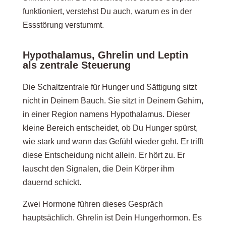
Stufe 4: Emotional und körperlich trennen
funktioniert, verstehst Du auch, warum es in der
lernen
Essstörung verstummt.
Hypothalamus, Ghrelin und Leptin
Stufe 5: Rückfall-Momente als Teil des Weges
als zentrale Steuerung
akzeptieren
Die Schaltzentrale für Hunger und Sättigung sitzt
nicht in Deinem Bauch. Sie sitzt in Deinem Gehirn,
Praktische Tools für Deinen Alltag
in einer Region namens Hypothalamus. Dieser
kleine Bereich entscheidet, ob Du Hunger spürst,
wie stark und wann das Gefühl wieder geht. Er trifft
Die 5-Schritte-Achtsamkeitsübung beim Essen
diese Entscheidung nicht allein. Er hört zu. Er
lauscht den Signalen, die Dein Körper ihm
Das Hunger- und Sättigungs-Tagebuch
dauernd schickt.
Zwei Hormone führen dieses Gespräch
hauptsächlich. Ghrelin ist Dein Hungerhormon. Es
Drei innere Selbstgespräche, die ich Dir