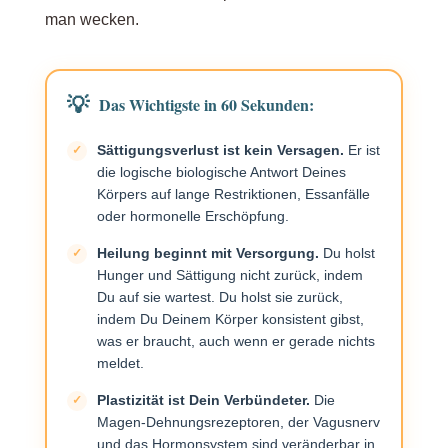
man wecken.
Was alle drei Formen gemeinsam haben
Das Wichtigste in 60 Sekunden:
Wie wird Sättigung in der Essstörung erlebt?
Sättigungsverlust ist kein Versagen.
Er ist
die logische biologische Antwort Deines
Körpers auf lange Restriktionen, Essanfälle
oder hormonelle Erschöpfung.
Hunger als „Erfolg“, Sättigung als „Versagen“
Heilung beginnt mit Versorgung.
Du holst
Hunger und Sättigung nicht zurück, indem
Annas Frage: „Bist Du satt oder willst Du noch
Du auf sie wartest. Du holst sie zurück,
indem Du Deinem Körper konsistent gibst,
weiteressen?“
was er braucht, auch wenn er gerade nichts
meldet.
Vom Verlust zum Wiederfinden
Plastizität ist Dein Verbündeter.
Die
Magen-Dehnungsrezeptoren, der Vagusnerv
und das Hormonsystem sind veränderbar in