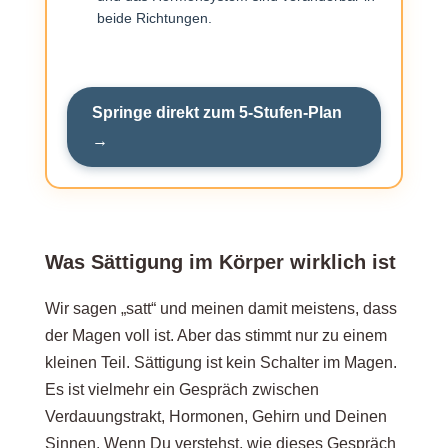
beide Richtungen.
Sättigung als emotionaler Trigger
Wieder Sättigung spüren lernen mit 5-Stufen-
Springe direkt zum 5-Stufen-Plan
Wiederaufbau-Plan
→
Stufe 1: Regelmäßig essen, auch ohne Hunger
Was Sättigung im Körper wirklich ist
Stufe 2: Portionen entwickeln und stabilisieren
Wir sagen „satt“ und meinen damit meistens, dass
der Magen voll ist. Aber das stimmt nur zu einem
Stufe 3: Achtsamkeit und Wahrnehmung
kleinen Teil. Sättigung ist kein Schalter im Magen.
trainieren
Es ist vielmehr ein Gespräch zwischen
Verdauungstrakt, Hormonen, Gehirn und Deinen
Sinnen. Wenn Du verstehst, wie dieses Gespräch