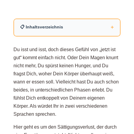
+
📋 Inhaltsverzeichnis
Was Sättigung im Körper wirklich ist
Du isst und isst, doch dieses Gefühl von „jetzt ist
gut“ kommt einfach nicht. Oder Dein Magen knurrt
nicht mehr, Du spürst keinen Hunger, und Du
Hypothalamus, Ghrelin und Leptin als zentrale
fragst Dich, woher Dein Körper überhaupt weiß,
Steuerung
wann er essen soll. Vielleicht hast Du auch schon
beides, in unterschiedlichen Phasen erlebt. Du
fühlst Dich entkoppelt von Deinem eigenen
Wie beeinflusst die Essstörung Leptin?
Körper. Als würdet Ihr in zwei verschiedenen
Sprachen sprechen.
Magen-Dehnung, Darmsignale und
Hier geht es um den Sättigungsverlust, der durch
Sinneswahrnehmung