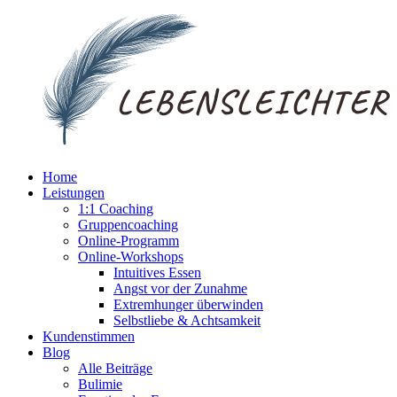
Home
Leistungen
1:1 Coaching
Gruppencoaching
Online-Programm
Online-Workshops
Intuitives Essen
Angst vor der Zunahme
Extremhunger überwinden
Selbstliebe & Achtsamkeit
Kundenstimmen
Blog
Alle Beiträge
Bulimie