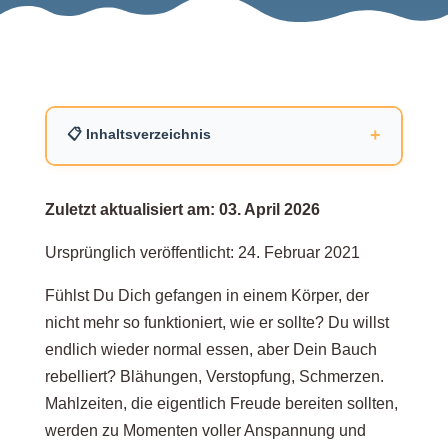
+
📋 Inhaltsverzeichnis
Warum rebelliert mein Körper? Die
Zuletzt aktualisiert am: 03. April 2026
biologischen Ursachen verstehen
Ursprünglich veröffentlicht: 24. Februar 2021
Dein Verdauungssystem im
Fühlst Du Dich gefangen in einem Körper, der
Energiesparmodus: Was während der
nicht mehr so funktioniert, wie er sollte? Du willst
Essstörung passiert
endlich wieder normal essen, aber Dein Bauch
rebelliert? Blähungen, Verstopfung, Schmerzen.
Mahlzeiten, die eigentlich Freude bereiten sollten,
Der Neustart: Warum Dein Darm Zeit zum
werden zu Momenten voller Anspannung und
Heilen braucht