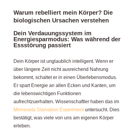
Weitere darmfreundliche Lebensmittel im
Warum rebelliert mein Körper? Die
Überblick
biologischen Ursachen verstehen
Dein Verdauungssystem im
Der mentale Umgang: Wenn Dein Bauch Deine
Energiesparmodus: Was während der
Essstörung passiert
Recovery zu sabotieren scheint
Dein Körper ist unglaublich intelligent. Wenn er
Warum Verdauungsprobleme nicht bedeuten,
über längere Zeit nicht ausreichend Nahrung
dass Du etwas falsch machst
bekommt, schaltet er in einen Überlebensmodus.
Er spart Energie an allen Ecken und Kanten, um
die lebenswichtigen Funktionen
Geduld als heilende Kraft: Dein Körper braucht
aufrechtzuerhalten. Wissenschaftler haben das im
Zeit
Minnesota Starvation Experiment
untersucht. Dies
bestätigt, was viele von uns am eigenen Körper
erleben.
Wie ich gelernt habe, meinem Körper wieder