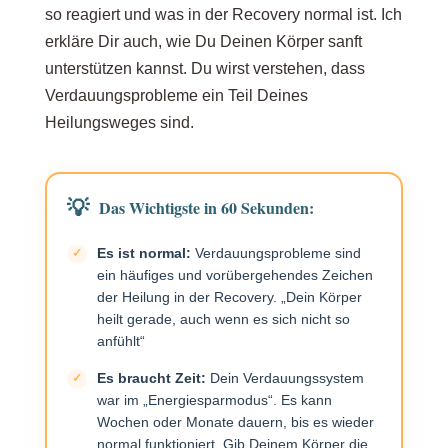
so reagiert und was in der Recovery normal ist. Ich
Normale Recovery-Symptome oder Grund zur
erkläre Dir auch, wie Du Deinen Körper sanft
Sorge? Wann Du zum Arzt gehen solltest
unterstützen kannst. Du wirst verstehen, dass
Verdauungsprobleme ein Teil Deines
Heilungsweges sind.
7 sanfte Helfer: Dein Toolkit für bessere Tage
Das Wichtigste in 60 Sekunden:
Flohsamenschalen: Natürliche Hilfe für Deinen
Darm
Es ist normal:
Verdauungsprobleme sind
ein häufiges und vorübergehendes Zeichen
der Heilung in der Recovery. „Dein Körper
Geschrotete Leinsamen: Sanfte Unterstützung
heilt gerade, auch wenn es sich nicht so
der Darmbewegung
anfühlt“
Es braucht Zeit:
Dein Verdauungssystem
war im „Energiesparmodus“. Es kann
Kurkuma und Goldene Milch: Beruhigung für
Wochen oder Monate dauern, bis es wieder
Magen und Darm
normal funktioniert. Gib Deinem Körper die