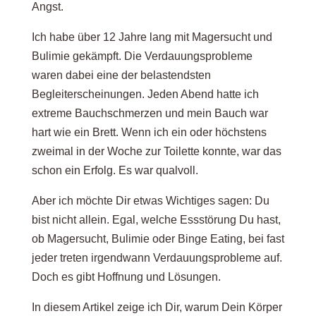
Angst.
Ich habe über 12 Jahre lang mit Magersucht und
Spezifische Auswirkungen bei Magersucht,
Bulimie gekämpft. Die Verdauungsprobleme
Bulimie und Binge Eating
waren dabei eine der belastendsten
Begleiterscheinungen. Jeden Abend hatte ich
extreme Bauchschmerzen und mein Bauch war
Diese Symptome kennen so viele: Von
hart wie ein Brett. Wenn ich ein oder höchstens
Blähbauch bis Verstopfung
zweimal in der Woche zur Toilette konnte, war das
schon ein Erfolg. Es war qualvoll.
Die häufigsten Verdauungsbeschwerden in der
Aber ich möchte Dir etwas Wichtiges sagen: Du
Recovery
bist nicht allein. Egal, welche Essstörung Du hast,
ob Magersucht, Bulimie oder Binge Eating, bei fast
jeder treten irgendwann Verdauungsprobleme auf.
Meine eigene Geschichte: Wie ich mit den
Doch es gibt Hoffnung und Lösungen.
Schmerzen umgegangen bin
In diesem Artikel zeige ich Dir, warum Dein Körper