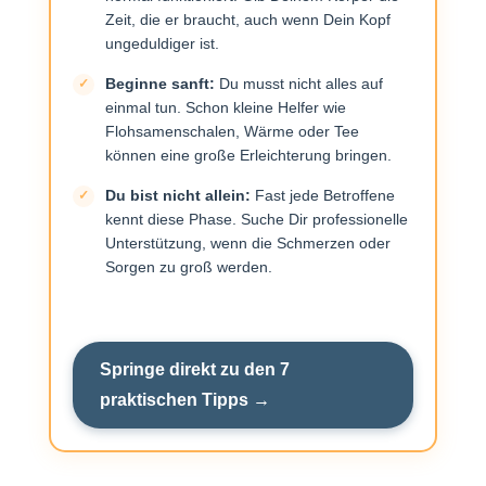
Zeit, die er braucht, auch wenn Dein Kopf
ungeduldiger ist.
Probiotische Lebensmittel: Aufbau Deiner
Beginne sanft:
Du musst nicht alles auf
Darmflora
einmal tun. Schon kleine Helfer wie
Flohsamenschalen, Wärme oder Tee
können eine große Erleichterung bringen.
Wärme und Entspannung: Erste Hilfe bei
Du bist nicht allein:
Fast jede Betroffene
akuten Beschwerden
kennt diese Phase. Suche Dir professionelle
Unterstützung, wenn die Schmerzen oder
Sorgen zu groß werden.
Achtsames Essen: Wie Du Deinen Körper
beim Verdauen unterstützt
Springe direkt zu den 7
praktischen Tipps →
Kleinere Portionen, öfter essen: Entlastung für
Deinen Magen-Darm-Trakt