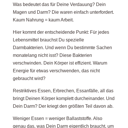
zu vertrauen
Was bedeutet das für Deine Verdauung? Dein
Magen und Darm? Die waren einfach unterfordert.
Kaum Nahrung = kaum Arbeit.
Praktische Strategien gegen Panik und Zweifel
Hier kommt der entscheidende Punkt: Für jedes
Lebensmittel brauchst Du spezielle
Die wichtigsten Punkte, die Du Dir merken
Darmbakterien. Und wenn Du bestimmte Sachen
darfst
monatelang nicht isst? Diese Bakterien
verschwinden. Dein Körper ist effizient. Warum
Energie für etwas verschwenden, das nicht
FAQ – Häufig gestellte Fragen zum Thema
gebraucht wird?
Verdauungsprobleme bei Essstörungen
Restriktives Essen, Erbrechen, Essanfälle, all das
bringt Deinen Körper komplett durcheinander. Und
Dein Darm? Der kriegt den größten Teil davon ab.
Weniger Essen = weniger Ballaststoffe. Also
genau das, was Dein Darm eigentlich braucht, um