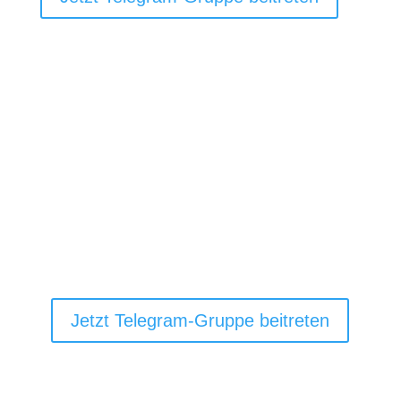

Jeden Mittwoch und Sonntag werden
Inhalte in der Gruppe veröffentlicht.

Du erhältst als erstes neue Podcast-
Folgen, Blog-Artikel und andere
Neuigkeiten bezüglich Lebensleichter.

Außerdem absolvieren wir gemeinsam
motivierende Challenges, wie zum
Beispiel die Lebensleichter
Weihnachtschallenge.
Jetzt Telegram-Gruppe beitreten