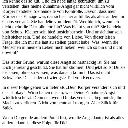
Ich kenne das so gut. Und ich habe lange gebraucht, um zu
verstehen, dass meine Zunahme-Angst gar nicht wirklich vom
Körper handelte. Sie handelte von Kontrolle. Davon, dass mein
Körper das Einzige war, das sich sicher anfühlte, als alles andere im
Chaos versank. Sie handelte von Identität. Wer bin ich, wenn ich
nicht mehr die Disziplinierte bin? Was bleibt von mir? Sie handelte
von Schutz. Kleiner sein hieß unsichtbar sein. Und unsichtbar sein
hieß sicher sein. Und sie handelte von Liebe. Von dieser leisen
Frage, die ich mir nie laut zu stellen getraut habe. Was, wenn die
Menschen in meinem Leben mich lieben, weil ich so bin und nicht
obwohl?
Das ist der Grund, warum diese Angst so hartnäckig ist. Sie hat
Dich jahrelang geschützt. Sie hat funktioniert. Und jetzt sollst Du sie
loslassen, ohne zu wissen, was danach kommt. Das ist nicht
Schwäche. Das ist der schwierigste Teil von Recovery.
In dieser Folge gehen wir tiefer als „Dein Körper verändert sich und
das ist okay“. Wir schauen uns an, was Deine Zunahme-Angst
wirklich schützt. Denn erst wenn Du das verstehst, beginnt sie, ihre
Macht zu verlieren. Nicht von heute auf morgen. Aber Stück für
Stück.
Wenn Du gerade an dem Punkt bist, wo die Angst lauter ist als alles
andere, dann ist diese Folge für Dich.