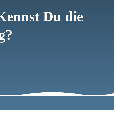
Kennst Du die
g?