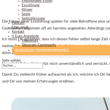
Emotionales Essen
Essstörung
Körper
Seele
Selbstfürsorge
Die Folgen einer Essstörung spielen für viele Betroffene eine 
Podcast
Über mich
Gesellschaft allgemein oft als harmlos angesehen. Allerdings so
Kontakt
0 Euro Angebote
Ich muss Dir gestehen, dass ich diesen Fehler selbst lange Ze
Videokurs
Telegram-Community
meiner Essstörung nachgedacht. Natürlich wusste ich auf eine Ar
Kostenfreies Kennenlerngespräch
dünn zu sein. Danach richtete ich mein Leben aus, weil ich da
Seite wählen
Nun rückblickend ist es für mich unverständlich und verrückt,
Damit Du vielleicht früher aufwachst als ich, möchte ich Dir 
und Dir von meinen Erfahrungen erzählen.