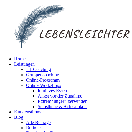
Home
Leistungen
1:1 Coaching
Gruppencoaching
Online-Programm
Online-Workshops
Intuitives Essen
Angst vor der Zunahme
Extremhunger überwinden
Selbstliebe & Achtsamkeit
Kundenstimmen
Blog
Alle Beiträge
Bulimie