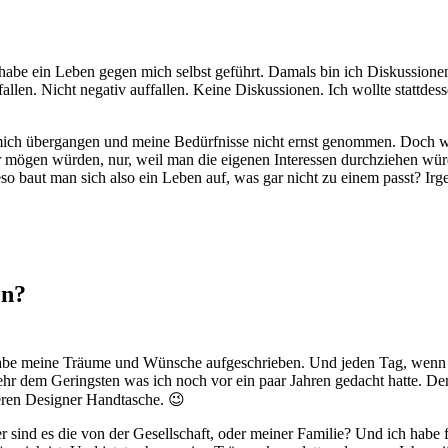
ch habe ein Leben gegen mich selbst geführt. Damals bin ich Diskussi
fallen. Nicht negativ auffallen. Keine Diskussionen. Ich wollte stat
 mich übergangen und meine Bedürfnisse nicht ernst genommen. Doch w
hr mögen würden, nur, weil man die eigenen Interessen durchziehen w
o baut man sich also ein Leben auf, was gar nicht zu einem passt? I
en?
habe meine Träume und Wünsche aufgeschrieben. Und jeden Tag, wenn ich
hr dem Geringsten was ich noch vor ein paar Jahren gedacht hatte. Den
deren Designer Handtasche. 😉
 sind es die von der Gesellschaft, oder meiner Familie? Und ich habe 