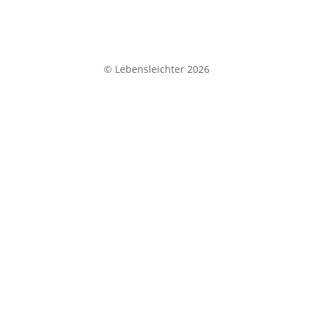
Datenschutz
|
Impressum
|
© Lebensleichter 2026