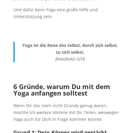
Und dafür kann Yoga eine große Hilfe und
Unterstützung sein.
Yoga ist die Reise des Selbst, durch sich selbst,
zu sich selbst.
BHAGAVAD GITA
6 Gründe, warum Du mit dem
Yoga anfangen solltest
Wenn Dir das noch nicht Gründe genug waren,
möchte ich weitere Vorteile mit Dir Teilen, weswegen
Yoga auch für Dich in Frage kommen könnte.
Grund 1: Dein Körper wird gestärkt