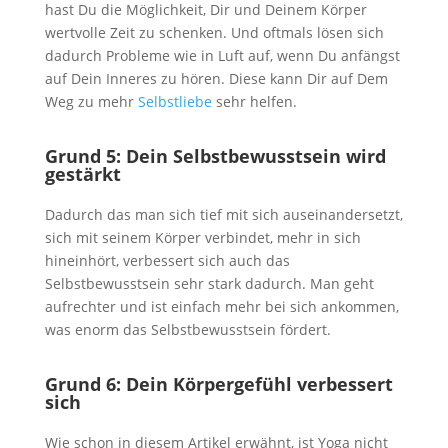
hast Du die Möglichkeit, Dir und Deinem Körper
wertvolle Zeit zu schenken. Und oftmals lösen sich
dadurch Probleme wie in Luft auf, wenn Du anfängst
auf Dein Inneres zu hören. Diese kann Dir auf Dem
Weg zu mehr
Selbstliebe
sehr helfen.
Grund 5: Dein Selbstbewusstsein wird
gestärkt
Dadurch das man sich tief mit sich auseinandersetzt,
sich mit seinem Körper verbindet, mehr in sich
hineinhört, verbessert sich auch das
Selbstbewusstsein sehr stark dadurch. Man geht
aufrechter und ist einfach mehr bei sich ankommen,
was enorm das Selbstbewusstsein fördert.
Grund 6: Dein Körpergefühl verbessert
sich
Wie schon in diesem Artikel erwähnt, ist Yoga nicht