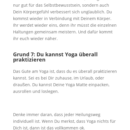
nur gut für das Selbstbewusstsein, sondern auch
Dein Körpergefühl verbessert sich unglaublich. Du
kommst wieder in Verbindung mit Deinem Körper.
Ihr werdet wieder eins, denn ihr müsst die einzelnen
Haltungen gemeinsam meistern. Und dafür kommt
ihr euch wieder näher.
Grund 7: Du kannst Yoga überall
praktizieren
Das Gute am Yoga ist, dass du es überall praktizieren
kannst. Sei es bei Dir zuhause, im Urlaub, oder
draußen. Du kannst Deine Yoga Matte einpacken,
ausrollen und loslegen.
Denke immer daran, dass jeder Heilungsweg
individuell ist. Wenn Du merkst, dass Yoga nichts für
Dich ist, dann ist das vollkommen ok.