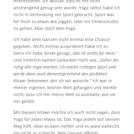
interessieren. Ich wusste, dass es mir nicht
anstrengend genug sein würde. Yoga selbst habe ich
nicht in Verbindung mit Sport gebracht. Sport war
für mich so etwas wie joggen, oder ins Fitnessstudio
zu gehen. Aber doch kein Yoga.
Ich habe dem Ganzen nicht einmal eine Chance
gegeben. Nicht einmal ausprobiert habe ich es.
Denn ich habe direkt gesagt
„Das ist nichts für mich.“
Und innerlich kamen Gedanken hoch wie,
„Sollen die
ruhig alle Yoga machen, ich mache richtigen Sport und
werde dann auch dementsprechend den perfekten
Körper bekommen, den ich mir wünsche.“
Ich war in
meiner eigenen, kleinen Welt gefangen und merkte
nicht, dass ich mir meine Welt so ausmalte, wie sie
mir gefällt.
Mit diesem Artikel möchte ich auch nicht sagen, dass
Yoga für jeden etwas ist. Das Yoga jedem auf seinem
Weg hilft. Aber es kann helfen und es wäre vielleicht
gar nicht so schlecht, dem Ganzen offener