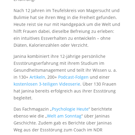
Nach 12 Jahren im Teufelskreis von Magersucht und
Bulimie hat sie ihren Weg in die Freiheit gefunden.
Heute reist sie nur mit Handgepäck um die Welt und
hilft Frauen dabei, dieselbe Befreiung zu erleben:
ein intuitives Essverhalten zu entwickeln – ohne
Diäten, Kalorienzählen oder Verzicht.
Janina kombiniert ihre 12-jährige persönliche
Essstörungserfahrung mit ihrem Studium im
Gesundheitsmanagement und teilt ihr Wissen u. a.
in 130+
Artikeln
, 200+
Podcast-Folgen
und einer
kostenlosen 3-teiligen Videoserie
. Über 130 Frauen
hat Janina bereits erfolgreich aus ihrer Essstörung
begleitet.
Das Fachmagazin „
Psychologie Heute
“
berichtete
ebenso wie die „
Welt am Sonntag
“ über Janinas
Geschichte
. Zudem gab es Berichte über Janinas
Weg aus der Essstörung zum Coach im NDR