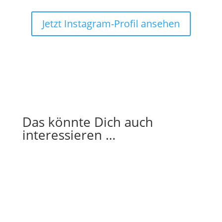
Jetzt Instagram-Profil ansehen
Das könnte Dich auch
interessieren …
Janina Eilts