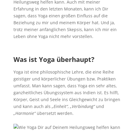
Heilungsweg helfen kann. Auch mit meiner
Erfahrung in den letzten Monaten, kann ich Dir
sagen, dass Yoga einen großen Einfluss auf die
Beziehung zu mir und meinem Körper hat. Und ja,
trotz meiner anfänglichen Skepsis, kann ich mir ein
Leben ohne Yoga nicht mehr vorstellen.
Was ist Yoga überhaupt?
Yoga ist eine philosophische Lehre, die eine Reihe
geistiger und körperlicher Übungen bzw. Praktiken
umfasst. Man kann sagen, dass Yoga ein sehr altes,
ganzheitliches Übungssystem aus Indien ist. Es hilft,
Körper, Geist und Seele ins Gleichgewicht zu bringen
und kann auch als
„Einheit“, „Verbindung“
und
„Harmonie“
übersetzt werden.