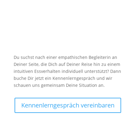
Unterstützung

Du suchst nach einer empathischen Begleiterin an
Deiner Seite, die Dich auf Deiner Reise hin zu einem
intuitiven Essverhalten individuell unterstützt? Dann
buche Dir jetzt ein Kennenlerngespräch und wir
schauen uns gemeinsam Deine Situation an.
Kennenlerngespräch vereinbaren
Podcast
