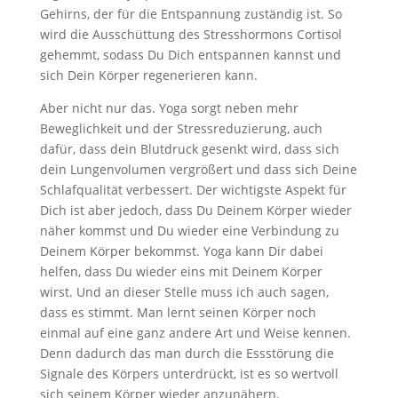
Gehirns, der für die Entspannung zuständig ist. So
wird die Ausschüttung des Stresshormons Cortisol
gehemmt, sodass Du Dich entspannen kannst und
sich Dein Körper regenerieren kann.
Aber nicht nur das. Yoga sorgt neben mehr
Beweglichkeit und der Stressreduzierung, auch
dafür, dass dein Blutdruck gesenkt wird, dass sich
dein Lungenvolumen vergrößert und dass sich Deine
Schlafqualität verbessert. Der wichtigste Aspekt für
Dich ist aber jedoch, dass Du Deinem Körper wieder
näher kommst und Du wieder eine Verbindung zu
Deinem Körper bekommst. Yoga kann Dir dabei
helfen, dass Du wieder eins mit Deinem Körper
wirst. Und an dieser Stelle muss ich auch sagen,
dass es stimmt. Man lernt seinen Körper noch
einmal auf eine ganz andere Art und Weise kennen.
Denn dadurch das man durch die Essstörung die
Signale des Körpers unterdrückt, ist es so wertvoll
sich seinem Körper wieder anzunähern.