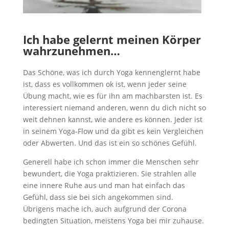
Ich habe gelernt meinen Körper
wahrzunehmen…
Das Schöne, was ich durch Yoga kennenglernt habe
ist, dass es vollkommen ok ist, wenn jeder seine
Übung macht, wie es für ihn am machbarsten ist. Es
interessiert niemand anderen, wenn du dich nicht so
weit dehnen kannst, wie andere es können. Jeder ist
in seinem Yoga-Flow und da gibt es kein Vergleichen
oder Abwerten. Und das ist ein so schönes Gefühl.
Generell habe ich schon immer die Menschen sehr
bewundert, die Yoga praktizieren. Sie strahlen alle
eine innere Ruhe aus und man hat einfach das
Gefühl, dass sie bei sich angekommen sind.
Übrigens mache ich, auch aufgrund der Corona
bedingten Situation, meistens Yoga bei mir zuhause.