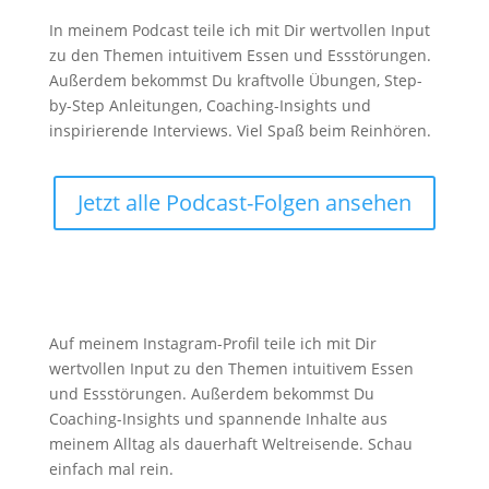
In meinem Podcast teile ich mit Dir wertvollen Input
zu den Themen intuitivem Essen und Essstörungen.
Außerdem bekommst Du kraftvolle Übungen, Step-
by-Step Anleitungen, Coaching-Insights und
inspirierende Interviews. Viel Spaß beim Reinhören.
Jetzt alle Podcast-Folgen ansehen
Instagram

Auf meinem Instagram-Profil teile ich mit Dir
wertvollen Input zu den Themen intuitivem Essen
und Essstörungen. Außerdem bekommst Du
Coaching-Insights und spannende Inhalte aus
meinem Alltag als dauerhaft Weltreisende. Schau
einfach mal rein.