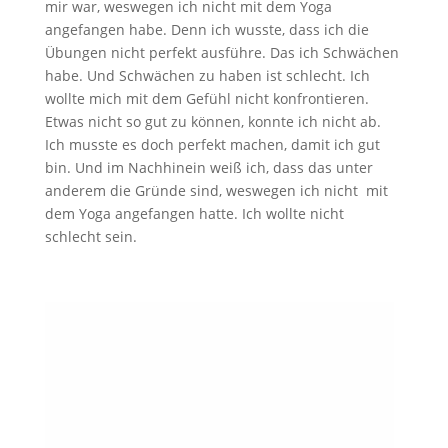
mir war, weswegen ich nicht mit dem Yoga
angefangen habe. Denn ich wusste, dass ich die
Übungen nicht perfekt ausführe. Das ich Schwächen
habe. Und Schwächen zu haben ist schlecht. Ich
wollte mich mit dem Gefühl nicht konfrontieren.
Etwas nicht so gut zu können, konnte ich nicht ab.
Ich musste es doch perfekt machen, damit ich gut
bin. Und im Nachhinein weiß ich, dass das unter
anderem die Gründe sind, weswegen ich nicht mit
dem Yoga angefangen hatte. Ich wollte nicht
schlecht sein.