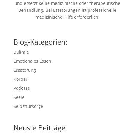
und ersetzt keine medizinische oder therapeutische
Behandlung. Bei Essstörungen ist professionelle
medizinische Hilfe erforderlich.
Blog-Kategorien:
Bulimie
Emotionales Essen
Essstörung
Körper
Podcast
Seele
Selbstfürsorge
Neuste Beiträge: