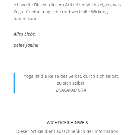
Ich wollte Dir mit diesem Artikel lediglich zeigen, was
Yoga für eine magische und wertvolle Wirkung
haben kann.
Alles Liebe.
Deine Janina
Yoga ist die Reise des Selbst, durch sich selbst,
zu sich selbst.
BHAGAVAD GITA
WICHTIGER HINWEIS
Dieser Artikel dient ausschließlich der Information