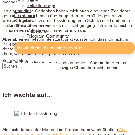
Seele
machen?
Selbstfürsorge
Podcast
Ich glaube diese Gedanken haben mich auch eine lange Zeit daran
Über mich
gehindert, dass ich mich überhaupt darum bemühte gesund zu
Kontakt
werden. Irgendwie war die Essstörung mein Schutzschild und mein
Halt in den Zeiten, in denen es mir nicht gut ging. Ich konnte mich in
0 Euro Angebote
ihr ausleben und sie war immer für mich da.
Videokurs
Telegram-Community
Aber ab einem bestimmten Zeitpunkt wusste, ich, dass ich nicht mit
ihr leben kann, dass sie mich kaputt macht. Ich wurde zunehmend
Kostenfreies Kennenlerngespräch
depressiver und stiller. Ich schämte mich für meine 2. Identität und
dafür, wie mein Leben eigentlich aussah.
Seite wählen
Nach außen hin ließ ich mir nichts anmerken. Aber im Inneren sah
mein Leben anders aus. Ein einziges Chaos herrschte in mir.
Ich wachte auf…
Als mich damals der Moment im Krankenhaus wachrüttelte. (
Was
genau geschehen ist, kannst du hier nachlesen
), hatte ich große