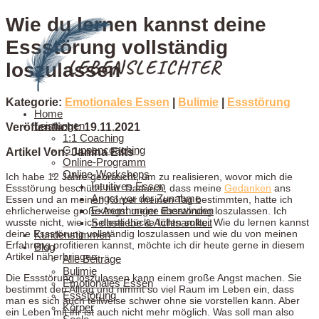
Wie du lernen kannst deine
Essstörung vollständig
loszulassen
Kategorie:
Emotionales Essen
|
Bulimie
|
Essstörung
Home
Leistungen
Veröffentlicht: 19.11.2021
1:1 Coaching
Gruppencoaching
Artikel Von: Janina Eilts
Online-Programm
Online-Workshops
Ich habe 12 Jahre gebraucht, um zu realisieren, wovor mich die
Intuitives Essen
Essstörung beschützt hat. Dadurch, dass meine
Gedanken
ans
Angst vor der Zunahme
Essen und an meinen Körper meinen Tag bestimmten, hatte ich
Extremhunger überwinden
ehrlicherweise große Angst meine Essstörung loszulassen. Ich
Selbstliebe & Achtsamkeit
wusste nicht, wie ich diese Lücke füllen sollte. Wie du lernen kannst
deine Essstörung vollständig loszulassen und wie du von meinen
Kundenstimmen
Erfahrung profitieren kannst, möchte ich dir heute gerne in diesem
Blog
Artikel näherbringen.
Alle Beiträge
Bulimie
Die Essstörung loszulassen kann einem große Angst machen. Sie
Emotionales Essen
bestimmt den Alltag und nimmt so viel Raum im Leben ein, dass
Essstörung
man es sich auch teilweise schwer ohne sie vorstellen kann. Aber
Körper
ein Leben mit ihr ist auch nicht mehr möglich. Was soll man also