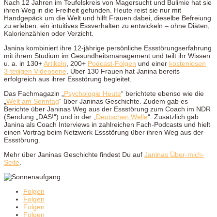
Nach 12 Jahren im Teufelskreis von Magersucht und Bulimie hat sie
ihren Weg in die Freiheit gefunden. Heute reist sie nur mit
Handgepäck um die Welt und hilft Frauen dabei, dieselbe Befreiung
zu erleben: ein intuitives Essverhalten zu entwickeln – ohne Diäten,
Kalorienzählen oder Verzicht.
Janina kombiniert ihre 12-jährige persönliche Essstörungserfahrung
mit ihrem Studium im Gesundheitsmanagement und teilt ihr Wissen
u. a. in 130+
Artikeln
, 200+
Podcast-Folgen
und einer
kostenlosen
3-teiligen Videoserie
. Über 130 Frauen hat Janina bereits
erfolgreich aus ihrer Essstörung begleitet.
Das Fachmagazin „
Psychologie Heute
“
berichtete ebenso wie die
„
Welt am Sonntag
“ über Janinas Geschichte
. Zudem gab es
Berichte über Janinas Weg aus der Essstörung zum Coach im NDR
(Sendung „DAS!“) und in der
„
Deutschen Welle
“
. Zusätzlich gab
Janina als Coach Interviews in zahlreichen Fach-Podcasts und hielt
einen Vortrag beim Netzwerk Essstörung über ihren Weg aus der
Essstörung.
Mehr über Janinas Geschichte findest Du auf
Janinas Über-mich-
Seite
.
Folgen
Folgen
Folgen
Folgen