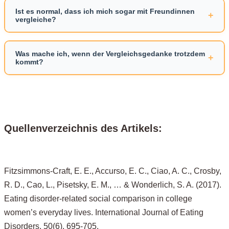
Woche, aber es dauert auch keine zehn Jahre. Die meisten
Ist es normal, dass ich mich sogar mit Freundinnen
+
vergleiche?
merken nach ein paar Wochen, dass die
Vergleichsgedanken leiser werden. Nicht weg, aber leiser.
Ja, absolut. Das Vergleichen macht vor niemandem halt.
Und das ist bereits ein riesiger Fortschritt.
Freundinnen, Kolleginnen, Fremde auf der Straße, Frauen
Was mache ich, wenn der Vergleichsgedanke trotzdem
+
kommt?
auf Instagram. Das bedeutet nicht, dass Du eine schlechte
Freundin bist. Es bedeutet, dass Dein Gehirn ein Muster
Lass ihn kommen. Bekämpfen funktioniert nicht. Bemerke
gelernt hat. Dieses Muster kannst Du verlernen. Viele
ihn stattdessen: „Aha, da ist er wieder.“ Dann lenke Deine
Frauen schämen sich dafür, aber Scham hilft nicht.
Aufmerksamkeit bewusst auf etwas Körperliches, wie zum
Bewusstheit schon.
Beispiel Deinen Atem, Deine Füße auf dem Boden, den
Quellenverzeichnis des Artikels:
Stoff Deiner Kleidung. Der Gedanke wird leiser, wenn Du
ihn nicht fütterst. Mit der Zeit wird das automatisch.
Fitzsimmons-Craft, E. E., Accurso, E. C., Ciao, A. C., Crosby,
R. D., Cao, L., Pisetsky, E. M., … & Wonderlich, S. A. (2017).
Eating disorder-related social comparison in college
women’s everyday lives. International Journal of Eating
Disorders, 50(6), 695-705.