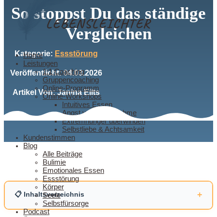
So stoppst Du das ständige
Vergleichen
Kategorie:
Essstörung
Home
Leistungen
1:1 Coaching
Veröffentlicht: 04.03.2026
Gruppencoaching
Online-Programm
Artikel Von: Janina Eilts
Online-Workshops
Intuitives Essen
Angst vor der Zunahme
Extremhunger überwinden
Selbstliebe & Achtsamkeit
Kundenstimmen
Blog
Alle Beiträge
Bulimie
Emotionales Essen
Essstörung
Körper
+
📋 Inhaltsverzeichnis
Seele
Selbstfürsorge
Podcast