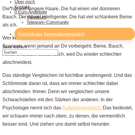
Über mich
Als ich mich für einen Leberfleck schämte
Kontakt
Die hat viel längere Haare. Die hat einen viel dünneren
0 Euro Angebote
Bauch. Die ist viel intelligenter. Die hat viel schlankere Beine
Videokurs
Telegram-Community
Warum Abnehmen das Vergleichen nicht stoppt
als ich.
Kostenfreies Kennenlerngespräch
Wer kennt diese Gedanken nicht? Dieses automatische
Zwei Möglichkeiten
Scannen, wenn jemand an Dir vorbeigeht. Beine, Bauch,
Seite wählen
Arme. Und dann dieser Stich, weil Du wieder schlechter
Die 3 Schritte, die mir geholfen haben (Plus eine Übung
abschneidest.
für Sofort)
Das ständige Vergleichen ist furchtbar anstrengend. Und das
Schlimmste daran ist, dass wir immer schlechter dabei
Schritt 1: Merken, wann es passiert
abschneiden. Immer. Denn wir vergleichen unsere
Schwachstellen mit den Stärken der anderen. In der
Schritt 2: Verstehen, warum ich das mache
Psychologie nennt sich das
Aufwärtsvergleich
. Das bedeutet,
wir schauen immer nach oben, zu denen, die vermeintlich
Schritt 3: Aufhören. Schritt für Schritt
besser sind. Und ziehen uns damit selbst herunter.