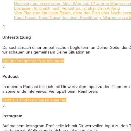
Recovery bei Essstörung: Mein Weg aus 12 Jahren Magersucht
Loslassen fühlt sich nach Verlust an, ist aber Dein Anfang
Vom Plan zum intuitiven Essen, ohne den Plan über Nacht losz
Food Focus (Food Noise) bei einer Essstörung. Warum sich all

Unterstützung
Du suchst nach einer empathischen Begleiterin an Deiner Seite, die D
wir schauen uns gemeinsam Deine Situation an.
Kennenlerngespräch vereinbaren

Podcast
In meinem Podcast teile ich mit Dir wertvollen Input zu den Themen
inspirierende Interviews. Viel Spaß beim Reinhören.
Jetzt alle Podcast-Folgen ansehen

Instagram
Auf meinem Instagram-Profil teile ich mit Dir wertvollen Input zu 
als dauerhaft Weltreisende. Schau einfach mal rein.