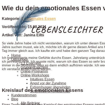
Wie du dein emotionales Essen 
Kategorie:
Emotionales Essen
Veröffentlicht: 15.08.2021
Artikel Von: Janina Eilts
So viele Jahre habe ich nicht verstanden, warum ich unter diesen Essa
Jahre suchen musst, wie ich, möchte ich dir gerne diesen Artikel ans
Tag immer gleich aus. Ich kaufte ein und habe den ganzen Tag darau
Home
Ich kompensierte meine Gefühle durchs Essen. Jahrelang unterdrückte
Leistungen
ich jahrelang nicht. Ich wusste nicht, warum ich das Essen so sehr b
1:1 Coaching
immer in der Hoffnung, dass es dann endlich aufhören würde. Ich wec
Gruppencoaching
ich verstand einfach nicht warum.
Online-Programm
Online-Workshops
Intuitives Essen
Angst vor der Zunahme
Extremhunger überwinden
Kreislauf des emotionalen Essens
Selbstliebe & Achtsamkeit
Kundenstimmen
Blog
Alle Beiträge
Eines Tages bin ich auf den Kreislauf des emotionalen Essens gestoß