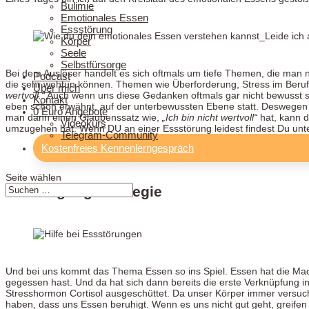
Bulimie
Emotionales Essen
Essstörung
Körper
Seele
Selbstfürsorge
Bei dem Auslöser handelt es sich oftmals um tiefe Themen, die man n
Podcast
die sehr wehtun können. Themen wie Überforderung, Stress im Beruf 
Über mich
wertvoll.“
Auch wenn uns diese Gedanken oftmals gar nicht bewusst sin
Kontakt
eben schon erwähnt, auf der unterbewussten Ebene statt. Deswegen
0 Euro Angebote
man dann einen Glaubenssatz wie,
„Ich bin nicht wertvoll“
hat, kann d
Videokurs
umzugehen hat. Wenn DU an einer Essstörung leidest findest Du unt
Telegram-Community
Kostenfreies Kennenlerngespräch
Seite wählen
Bewältigungsstrategie
Und bei uns kommt das Thema Essen so ins Spiel. Essen hat die Macht 
gegessen hast. Und da hat sich dann bereits die erste Verknüpfung 
Stresshormon Cortisol ausgeschüttet. Da unser Körper immer versucht
haben, dass uns Essen beruhigt. Wenn es uns nicht gut geht, greifen w