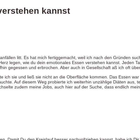
verstehen kannst
nfällen litt. Es hat mich fertiggemacht, weil ich nach den Gründen sucht
 Herz legen, wie du dein emotionales Essen verstehen kannst. Jeden Ta
fhin gegessen und erbrochen. Aber auch in Gesellschaft aß ich oft üb
 ich sie und ließ sie nicht an die Oberfläche kommen. Das Essen war 
rauchte. Auf diesem Weg probierte ich weiterhin unzählige Diäten aus,
hselte zudem meine Jobs, auch hier auf der Suche, dass endlich meine
en. Damit Du den Kreislauf besser nachvollziehen kannst, habe ich Dir