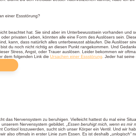
icht beachtet hat. Sie sind aber im Unterbewusstsein vorhanden und so
oder privaten Leben, könnten alle eine Form des Auslösers sein. Die
d, kann, dass natürlich alles unterbewusst ablaufen. Die Auslöser si
 bist du noch nicht richtig an diesen Punkt rangekommen. Und Gedan
ieser Stress, Angst, oder Trauer auslösen. Leider bekommen wir oftma
er dem folgenden Link die
Ursachen einer Essstörung
. Jeder hat sein
das Nervensystem zu beruhigen. Vielleicht hattest du mal eine Situati
in unserem Nervensystem gebildet.
„Essen beruhigt mich, wenn es mir n
 Cortisol loszuwerden, sucht sich unser Körper ein Ventil. Und wir hab
ir also oftmals in erster Linie zum Essen. Es ist deshalb
„unlogisch“
nu