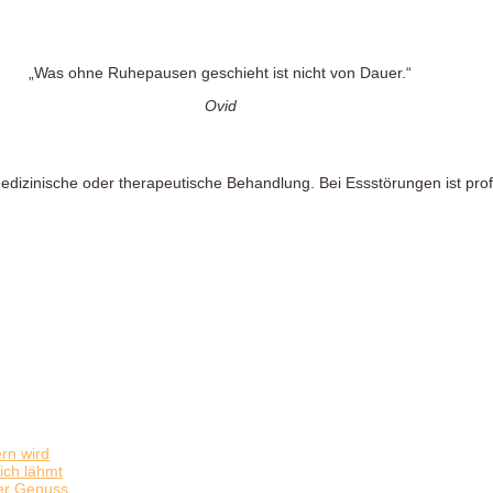
„Was ohne Ruhepausen geschieht ist nicht von Dauer.“
Ovid
medizinische oder therapeutische Behandlung. Bei Essstörungen ist profe
rn wird
Dich lähmt
der Genuss