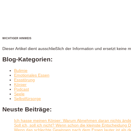
WICHTIGER HINWEIS
Dieser Artikel dient ausschließlich der Information und ersetzt keine 
Blog-Kategorien:
Bulimie
Emotionales Essen
Essstörung
Körper
Podcast
Seele
Selbstfürsorge
Neuste Beiträge:
Ich hasse meinen Körper: Warum Abnehmen daran nichts ände
Soll ich, soll ich nicht? Wenn schon die kleinste Entscheidung 
Wenn das schlechte Gewissen nach dem Essen lauter ist als 