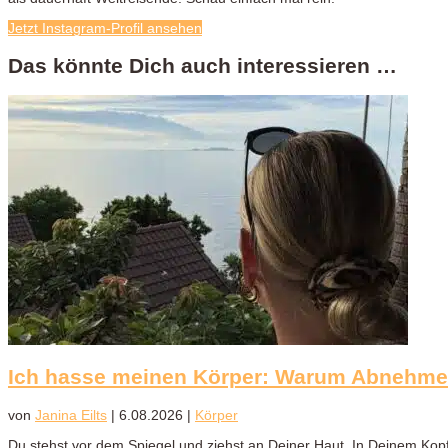
Jetzt Instagram-Profil ansehen
Das könnte Dich auch interessieren …
Ich hasse meinen Körper: Warum Abnehmen
von
Janina Eilts
|
6.08.2026
|
Körper
Du stehst vor dem Spiegel und ziehst an Deiner Haut. In Deinem Kop