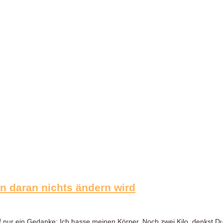
 daran nichts ändern wird
f nur ein Gedanke: Ich hasse meinen Körper. Noch zwei Kilo, denkst D