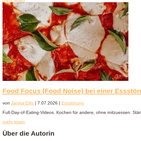
Food Focus (Food Noise) bei einer Essstör
von
Janina Eilts
|
7.07.2026
|
Essstörung
Full-Day-of-Eating-Videos. Kochen für andere, ohne mitzuessen. Ständ
mehr lesen
Über die Autorin