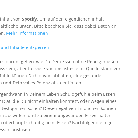
rinhalt von
Spotify
. Um auf den eigentlichen Inhalt
haltfläche unten. Bitte beachten Sie, dass dabei Daten an
en.
Mehr Informationen
 und Inhalte entsperren
ll es darum gehen, wie Du Dein Essen ohne Reue genießen
s sein, aber für viele von uns ist es eine Quelle ständiger
fühle können Dich davon abhalten, eine gesunde
nd Dein volles Potenzial zu entfalten.
 irgendwann in Deinem Leben Schuldgefühle beim Essen
Diät, die Du nicht einhalten konntest, oder wegen eines
ättest gönnen sollen? Diese negativen Emotionen können
sen auswirken und zu einem ungesunden Essverhalten
h überhaupt schuldig beim Essen? Nachfolgend einige
Essen auslösen: