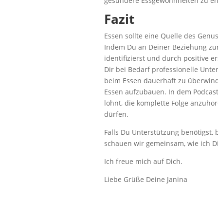
gesündere Essgewohnheiten zu en
Fazit
Essen sollte eine Quelle des Genu
Indem Du an Deiner Beziehung zum
identifizierst und durch positive e
Dir bei Bedarf professionelle Unte
beim Essen dauerhaft zu überwin
Essen aufzubauen. In dem Podcast ge
lohnt, die komplette Folge anzuhö
dürfen.
Falls Du Unterstützung benötigst,
schauen wir gemeinsam, wie ich D
Ich freue mich auf Dich.
Liebe Grüße Deine Janina