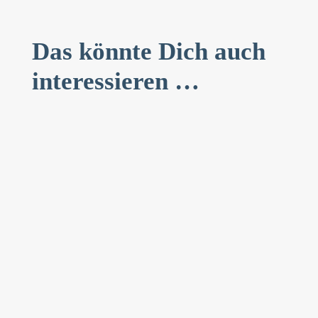
Das könnte Dich auch
interessieren …
Janina Eilts
Du stehst vor dem Spiegel und ziehst an