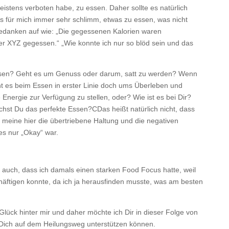
eistens verboten habe, zu essen. Daher sollte es natürlich
 für mich immer sehr schlimm, etwas zu essen, was nicht
danken auf wie: „Die gegessenen Kalorien waren
er XYZ gegessen.“ „Wie konnte ich nur so blöd sein und das
ssen? Geht es um Genuss oder darum, satt zu werden? Wenn
ht es beim Essen in erster Linie doch ums Überleben und
Energie zur Verfügung zu stellen, oder? Wie ist es bei Dir?
chst Du das perfekte Essen?CDas heißt natürlich nicht, dass
 meine hier die übertriebene Haltung und die negativen
s nur „Okay“ war.
t auch, dass ich damals einen starken Food Focus hatte, weil
häftigen konnte, da ich ja herausfinden musste, was am besten
 Glück hinter mir und daher möchte ich Dir in dieser Folge von
 Dich auf dem Heilungsweg unterstützen können.