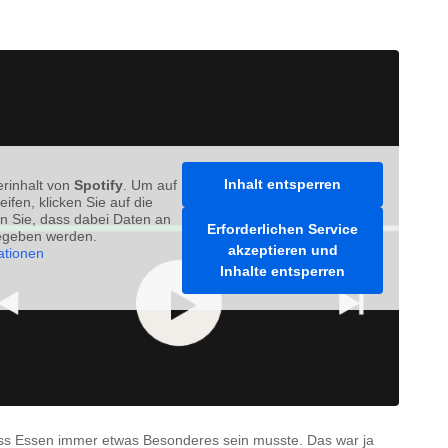
Inhalt entsperren
erinhalt von
Spotify
. Um auf
eifen, klicken Sie auf die
en Sie, dass dabei Daten an
Erforderlichen Service
gegeben werden.
akzeptieren und
ationen
Inhalte entsperren
ass Essen immer etwas Besonderes sein musste. Das war ja