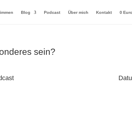
timmen
Blog
Podcast
Über mich
Kontakt
0 Eur
onderes sein?
dcast
Datu