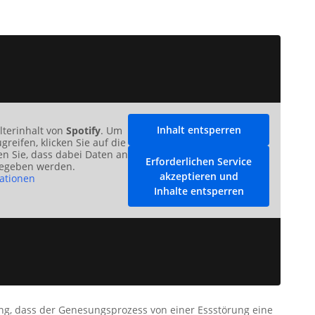
Inhalt entsperren
lterinhalt von
Spotify
. Um
greifen, klicken Sie auf die
en Sie, dass dabei Daten an
Erforderlichen Service
gegeben werden.
akzeptieren und
ationen
Inhalte entsperren
ng, dass der Genesungsprozess von einer Essstörung eine