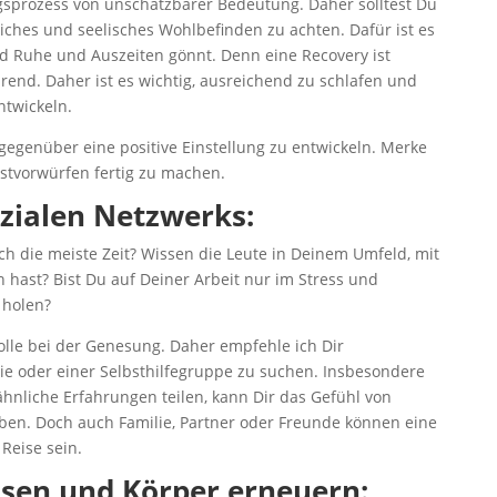
gsprozess von unschätzbarer Bedeutung. Daher solltest Du
iches und seelisches Wohlbefinden zu achten. Dafür ist es
d Ruhe und Auszeiten gönnt. Denn eine Recovery ist
end. Daher ist es wichtig, ausreichend zu schlafen und
ntwickeln.
r gegenüber eine positive Einstellung zu entwickeln. Merke
lbstvorwürfen fertig zu machen.
ozialen Netzwerks:
h die meiste Zeit? Wissen die Leute in Deinem Umfeld, mit
ast? Bist Du auf Deiner Arbeit nur im Stress und
 holen?
olle bei der Genesung. Daher empfehle ich Dir
ie oder einer Selbsthilfegruppe zu suchen. Insbesondere
hnliche Erfahrungen teilen, kann Dir das Gefühl von
ben. Doch auch Familie, Partner oder Freunde können eine
Reise sein.
Essen und Körper erneuern: