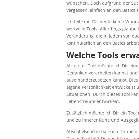
wünschen. Doch aufgrund der Suc
vergessen, einfach an den Basics z
Ich teile mit Dir heute keine Wund
wertvolle Tools. Allerdings glaube
Veränderung, die in jedem von euch
kontinuierlich an den Basics arbeite
Welche Tools erwa
Als erstes Tool möchte ich Dir ein
Gedanken verarbeiten kannst und l
auseinanderzusetzen kannst. Dies 
eigene Persönlichkeit entwickels
Situationen. Durch dieses Tool ka
Lebensfreude entwickeln.
Zusätzlich möchte ich Dir ein Too
und zu innerer Ruhe und Ausgeglic
Abschließend erkläre ich Dir mein 
Dieses Tool hilft Deinen Körper un