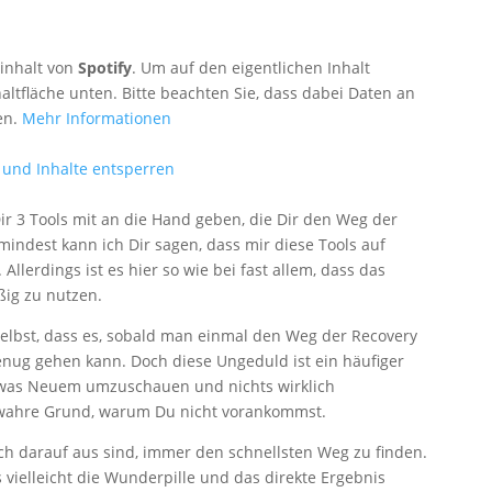
rinhalt von
Spotify
. Um auf den eigentlichen Inhalt
haltfläche unten. Bitte beachten Sie, dass dabei Daten an
en.
Mehr Informationen
 und Inhalte entsperren
ir 3 Tools mit an die Hand geben, die Dir den Weg der
indest kann ich Dir sagen, dass mir diese Tools auf
lerdings ist es hier so wie bei fast allem, dass das
ßig zu nutzen.
selbst, dass es, sobald man einmal den Weg der Recovery
genug gehen kann. Doch diese Ungeduld ist ein häufiger
twas Neuem umzuschauen und nichts wirklich
 wahre Grund, warum Du nicht vorankommst.
ch darauf aus sind, immer den schnellsten Weg zu finden.
 vielleicht die Wunderpille und das direkte Ergebnis