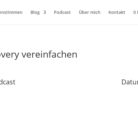
enstimmen
Blog
Podcast
Über mich
Kontakt
0
overy vereinfachen
dcast
Datu