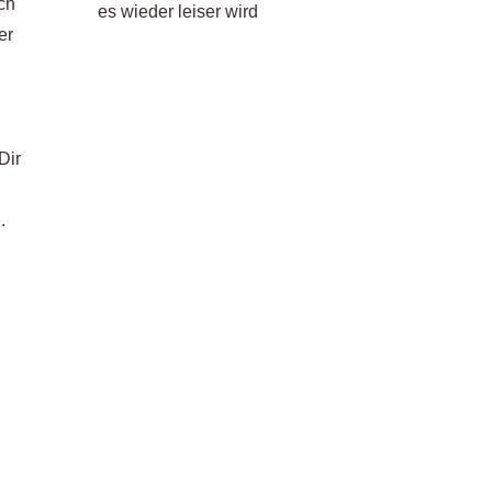
ch
es wieder leiser wird
er
Dir
.