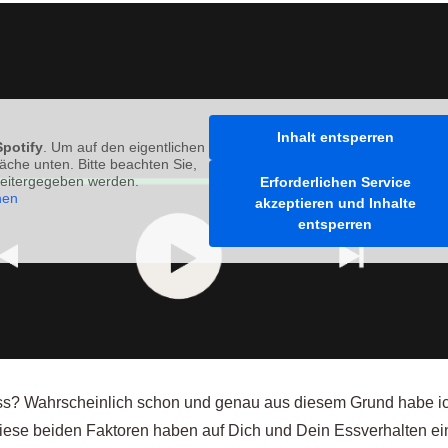
Inhalt entsperren
Spotify
. Um auf den eigentlichen
fläche unten. Bitte beachten Sie,
weitergegeben werden.
Erforderlichen Service
nen
akzeptieren und Inhalte
entsperren
ess? Wahrscheinlich schon und genau aus diesem Grund habe i
ese beiden Faktoren haben auf Dich und Dein Essverhalten e