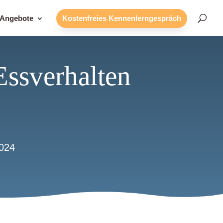
 Angebote
Kostenfreies Kennenlerngespräch
Essverhalten
024