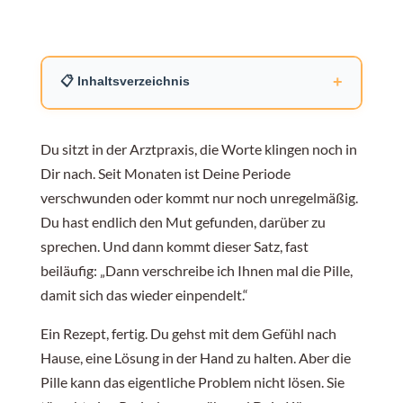
+
📋 Inhaltsverzeichnis
Warum Dein Körper die Periode abschaltet
Du sitzt in der Arztpraxis, die Worte klingen noch in
Dir nach. Seit Monaten ist Deine Periode
verschwunden oder kommt nur noch unregelmäßig.
Warum die Pille Deinen Knochen schadet
Du hast endlich den Mut gefunden, darüber zu
sprechen. Und dann kommt dieser Satz, fast
beiläufig: „Dann verschreibe ich Ihnen mal die Pille,
Die künstliche Blutung als Täuschung
damit sich das wieder einpendelt.“
Ein Rezept, fertig. Du gehst mit dem Gefühl nach
Was die führenden Experten wirklich
Hause, eine Lösung in der Hand zu halten. Aber die
empfehlen
Pille kann das eigentliche Problem nicht lösen. Sie