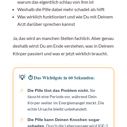
warum das eigentlich schlau von ihm ist
Weshalb die Pille dabei mehr schadet als hilft
Frage 4: Die Erfolgskontrolle definieren
Was wirklich funktioniert und wie Du mit Deinem
Arzt darüber sprechen kannst
Dein Körper wartet auf Dein Signal
Ja, das wird an manchen Stellen fachlich. Aber genau
deshalb wirst Du am Ende verstehen, was in Deinem
Körper passiert und was er jetzt wirklich braucht.
Häufig gestellte Fragen
⏱️ Das Wichtigste in 60 Sekunden:
Sie
Die Pille löst das Problem nicht.
täuscht eine Periode vor, während Dein
Körper weiter im Energiemangel steckt. Die
echte Ursache bleibt unbehandelt.
Die Pille kann Deinen Knochen sogar
Durch die Leberpassage wird IGF-1
schaden.