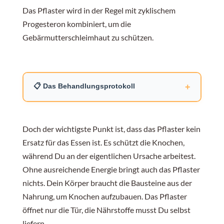
Das Pflaster wird in der Regel mit zyklischem
Progesteron kombiniert, um die
Gebärmutterschleimhaut zu schützen.
+
📋 Das Behandlungsprotokoll
(Diese Informationen können Dir im Gespräch mit
Deinem Arzt helfen.)
Doch der wichtigste Punkt ist, dass das Pflaster kein
Ersatz für das Essen ist. Es schützt die Knochen,
Östradiol-Pflaster:
während Du an der eigentlichen Ursache arbeitest.
Ohne ausreichende Energie bringt auch das Pflaster
Dosierung: 100 Mikrogramm
nichts. Dein Körper braucht die Bausteine aus der
Nahrung, um Knochen aufzubauen. Das Pflaster
Anwendung: kontinuierlich tragen (immer auf der
öffnet nur die Tür, die Nährstoffe musst Du selbst
Haut)
liefern.