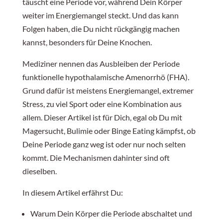
täuscht eine Periode vor, während Dein Körper
weiter im Energiemangel steckt. Und das kann
Was Deinem Körper wirklich hilft
Folgen haben, die Du nicht rückgängig machen
kannst, besonders für Deine Knochen.
Wann ein Hormonpflaster sinnvoll sein kann
Mediziner nennen das Ausbleiben der Periode
funktionelle hypothalamische Amenorrhö (FHA).
Grund dafür ist meistens Energiemangel, extremer
So sprichst Du mit Deinem Arzt darüber
Stress, zu viel Sport oder eine Kombination aus
allem. Dieser Artikel ist für Dich, egal ob Du mit
Frage 1: Die Biologie hinterfragen
Magersucht, Bulimie oder Binge Eating kämpfst, ob
Deine Periode ganz weg ist oder nur noch selten
kommt. Die Mechanismen dahinter sind oft
Frage 2: Den Goldstandard ansprechen
dieselben.
In diesem Artikel erfährst Du:
Frage 3: Die ehrliche Alternative suchen
Warum Dein Körper die Periode abschaltet und