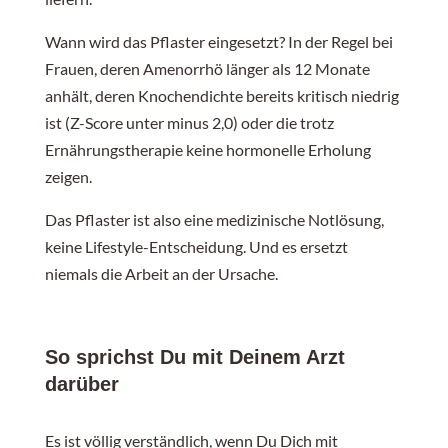
Wechsel: zweimal pro Woche (z.B. Montag und
Wann wird das Pflaster eingesetzt? In der Regel bei
Donnerstag)
Frauen, deren Amenorrhö länger als 12 Monate
anhält, deren Knochendichte bereits kritisch niedrig
Mikronisiertes Progesteron:
ist (Z-Score unter minus 2,0) oder die trotz
Ernährungstherapie keine hormonelle Erholung
Dosierung: 200 mg täglich
zeigen.
Dauer: 10–12 Tage pro Monat (z.B. Tag 16–26 des
Das Pflaster ist also eine medizinische Notlösung,
Zyklus)
keine Lifestyle-Entscheidung. Und es ersetzt
niemals die Arbeit an der Ursache.
Zweck: Schützt die Gebärmutterschleimhaut
So sprichst Du mit Deinem Arzt
Wichtig zu wissen:
darüber
Dieses Protokoll unterstützt die Knochen und die
Gebärmutter. Aber es funktioniert nur, wenn Du
Es ist völlig verständlich, wenn Du Dich mit