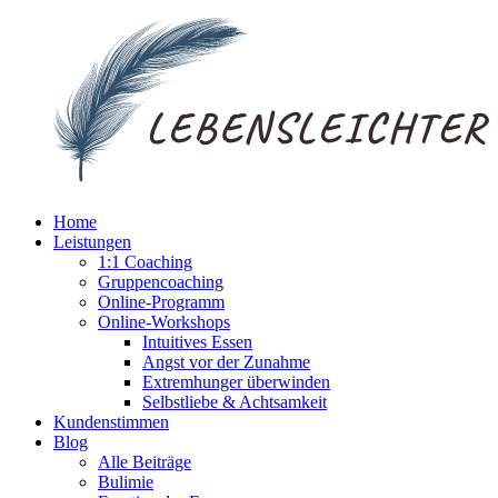
Home
Leistungen
1:1 Coaching
Gruppencoaching
Online-Programm
Online-Workshops
Intuitives Essen
Angst vor der Zunahme
Extremhunger überwinden
Selbstliebe & Achtsamkeit
Kundenstimmen
Blog
Alle Beiträge
Bulimie