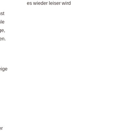
es wieder leiser wird
nst
hle
ge,
en.
eige
d
er