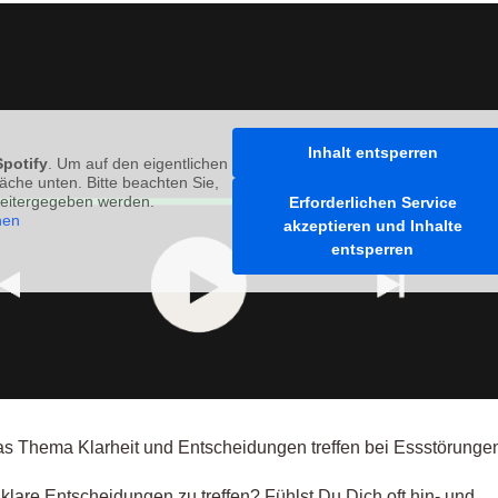
Inhalt entsperren
Spotify
. Um auf den eigentlichen
fläche unten. Bitte beachten Sie,
weitergegeben werden.
Erforderlichen Service
nen
akzeptieren und Inhalte
entsperren
as Thema Klarheit und Entscheidungen treffen bei Essstörunge
 klare Entscheidungen zu treffen? Fühlst Du Dich oft hin- und